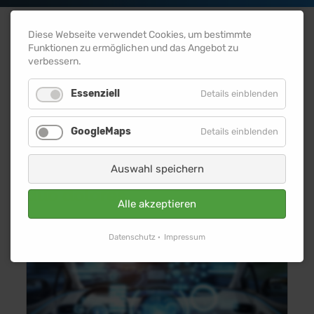
Diese Webseite verwendet Cookies, um bestimmte
Funktionen zu ermöglichen und das Angebot zu
verbessern.
MENÜ
Essenziell
Details einblenden
GoogleMaps
Details einblenden
At vero eos et accusam et justo
Auswahl speichern
duo dolores
Alle akzeptieren
17.08.2020
Automobile
Datenschutz
Impressum