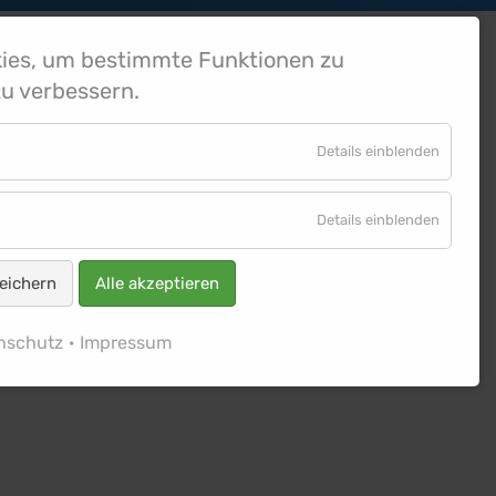
ies, um bestimmte Funktionen zu
u verbessern.
Tagungen
Münnerstadt - Rhön
Kontakt
Details einblenden
Details einblenden
eichern
Alle akzeptieren
nschutz
Impressum