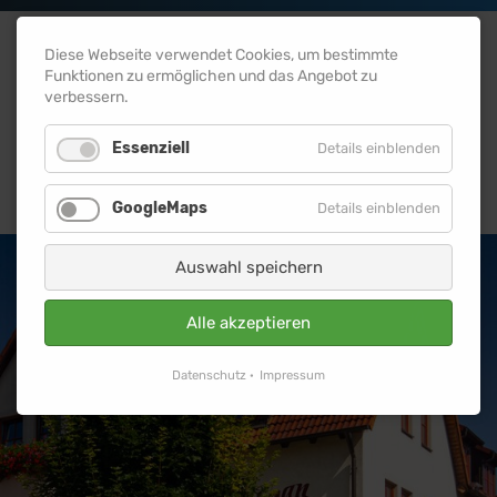
Diese Webseite verwendet Cookies, um bestimmte
Funktionen zu ermöglichen und das Angebot zu
verbessern.
MENÜ
Essenziell
Details einblenden
GoogleMaps
Details einblenden
Auswahl speichern
Alle akzeptieren
Datenschutz
Impressum