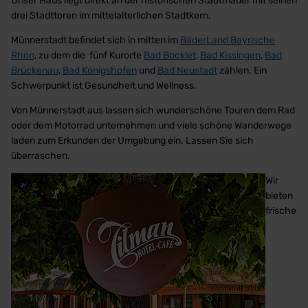
Unser Haus liegt direkt an der historischen Stadtmauer mit seinen
drei Stadttoren im mittelalterlichen Stadtkern.
Münnerstadt befindet sich in mitten im
BäderLand Bayrische
Rhön
, zu dem die fünf Kurorte
Bad Bocklet
,
Bad Kissingen
,
Bad
Brückenau
,
Bad Königshofen
und
Bad Neustadt
zählen. Ein
Schwerpunkt ist Gesundheit und Wellness.
Von Münnerstadt aus lassen sich wunderschöne Touren dem Rad
oder dem Motorrad unternehmen und viele schöne Wanderwege
laden zum Erkunden der Umgebung ein. Lassen Sie sich
überraschen.
Wir
bieten
frische